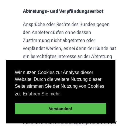
Abtretungs- und Verpfändungsverbot
Ansprüche oder Rechte des Kunden gegen
den Anbieter dürfen ohne dessen
Zustimmung nicht abgetreten oder
verpfändet werden, es sei denn der Kunde hat
ein berechtigtes Interesse an der Abtretung
oder Verpfändung nachgewiesen.
Wir nutzen Cookies zur Analyse dieser
Streitschlichtung
Website. Durch die weitere Nutzung dieser
Seite stimmen Sie der Nutzung von Cookies
Die Europäische Kommission stellt eine
zu.
Erfahren Sie mehr
Plattform zur Online-Streitbeilegung (OS)
bereit. Die Plattform finden Sie unter
Verstanden!
ec.europa.eu/consumers/odr/. Wir nehmen
nicht an einem Streitbeilegungsverfahren vor