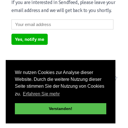
If you are interested in Sendfeed, please leave your
email address and we will get back to you shortly.
Yes, notify me
Wir nutzen Cookies zur Analyse dieser
Sendfeed Home
|
Sign in
|
Privacy
|
Terms of Use
|
Imprint
Website. Durch die weitere Nutzung dieser
© 2020-2026 Sendfeed ® All Rights Reserved
Seite stimmen Sie der Nutzung von Cookies
More services from HEYBEN:
zu.
Erfahren Sie mehr
Realtime.li (Real-time Analytics)
|
Likeometer (Influencer Analytics)
Verstanden!